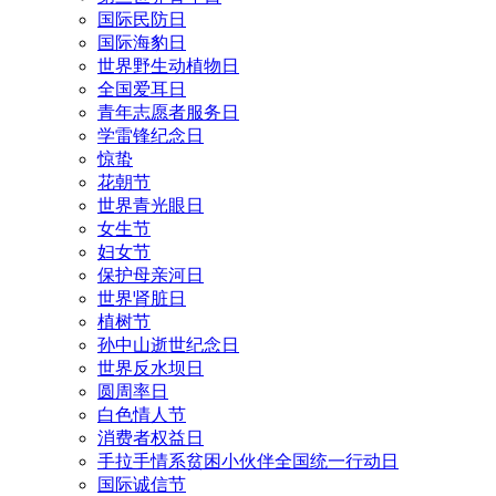
国际民防日
国际海豹日
世界野生动植物日
全国爱耳日
青年志愿者服务日
学雷锋纪念日
惊蛰
花朝节
世界青光眼日
女生节
妇女节
保护母亲河日
世界肾脏日
植树节
孙中山逝世纪念日
世界反水坝日
圆周率日
白色情人节
消费者权益日
手拉手情系贫困小伙伴全国统一行动日
国际诚信节