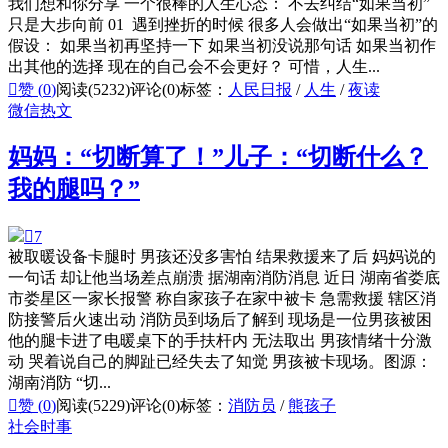
我们想和你分享 一个很棒的人生心态： 不去纠结“如果当初”
只是大步向前 01 遇到挫折的时候 很多人会做出“如果当初”的
假设： 如果当初再坚持一下 如果当初没说那句话 如果当初作
出其他的选择 现在的自己会不会更好？ 可惜，人生...

赞 (
0
)
阅读(5232)
评论(0)
标签：
人民日报
/
人生
/
夜读
微信热文
妈妈：“切断算了！”儿子：“切断什么？
我的腿吗？”

7
被取暖设备卡腿时 男孩还没多害怕 结果救援来了后 妈妈说的
一句话 却让他当场差点崩溃 据湖南消防消息 近日 湖南省娄底
市娄星区一家长报警 称自家孩子在家中被卡 急需救援 辖区消
防接警后火速出动 消防员到场后了解到 现场是一位男孩被困
他的腿卡进了电暖桌下的手扶杆内 无法取出 男孩情绪十分激
动 哭着说自己的脚趾已经失去了知觉 男孩被卡现场。图源：
湖南消防 “切...

赞 (
0
)
阅读(5229)
评论(0)
标签：
消防员
/
熊孩子
社会时事