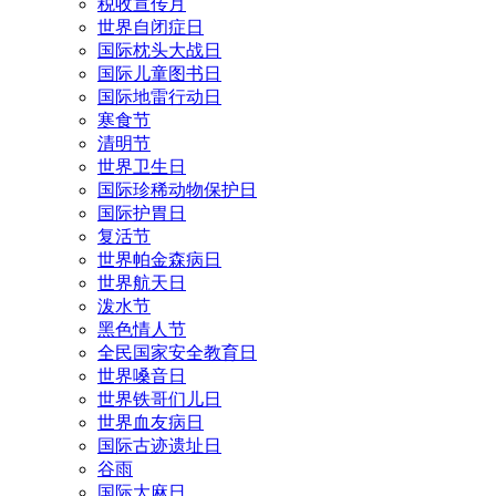
税收宣传月
世界自闭症日
国际枕头大战日
国际儿童图书日
国际地雷行动日
寒食节
清明节
世界卫生日
国际珍稀动物保护日
国际护胃日
复活节
世界帕金森病日
世界航天日
泼水节
黑色情人节
全民国家安全教育日
世界嗓音日
世界铁哥们儿日
世界血友病日
国际古迹遗址日
谷雨
国际大麻日