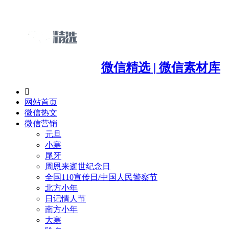
微信精选 | 微信素材库

网站首页
微信热文
微信营销
元旦
小寒
尾牙
周恩来逝世纪念日
全国110宣传日/中国人民警察节
北方小年
日记情人节
南方小年
大寒