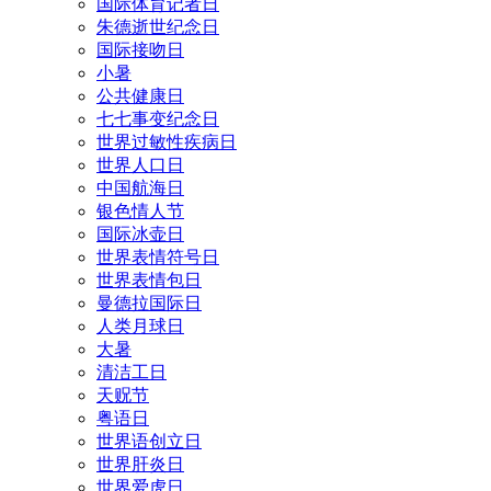
国际体育记者日
朱德逝世纪念日
国际接吻日
小暑
公共健康日
七七事变纪念日
世界过敏性疾病日
世界人口日
中国航海日
银色情人节
国际冰壶日
世界表情符号日
世界表情包日
曼德拉国际日
人类月球日
大暑
清洁工日
天贶节
粤语日
世界语创立日
世界肝炎日
世界爱虎日