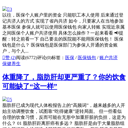

3
以往，医保个人账户里的资金 只能职工本人使用 后来通过登
记共济人的方式 实现了省内共济 如今，只要家人在当地参加
基本医保 参保人就可以使用医保钱包 向家人转账 实现近亲属
之间医保个人账户共济使用 具体怎么操作？一起来看看 📢提
醒：转之前看一下 自己要去的医院能不能用医保钱包！ 医保
钱包是什么？ 医保钱包是医保部门为参保人开通的资金账
户，与个人...

赞 (
2
)
阅读(6772)
评论(0)
标签：
医保
/
医保钱包
/
账户共济
保健养生
体重降了，脂肪肝却更严重了？你的饮食
可能缺了“这一样”

5
脂肪肝已成为现代人体检报告上的“高频词”，越来越多的人开
始主动调整饮食，试图靠“吃得健康”逆转局面。 但一些看似
合理的饮食习惯，反而可能在无形中加重肝脏的负担，这是为
什么？ 01 脂肪肝距离肝癌有多远？ 脂肪肝是由于大量脂肪组