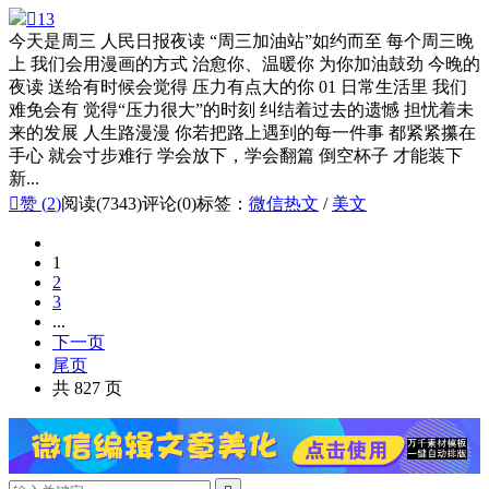

13
今天是周三 人民日报夜读 “周三加油站”如约而至 每个周三晚
上 我们会用漫画的方式 治愈你、温暖你 为你加油鼓劲 今晚的
夜读 送给有时候会觉得 压力有点大的你 01 日常生活里 我们
难免会有 觉得“压力很大”的时刻 纠结着过去的遗憾 担忧着未
来的发展 人生路漫漫 你若把路上遇到的每一件事 都紧紧攥在
手心 就会寸步难行 学会放下，学会翻篇 倒空杯子 才能装下
新...

赞 (
2
)
阅读(7343)
评论(0)
标签：
微信热文
/
美文
1
2
3
...
下一页
尾页
共 827 页