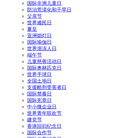
国际非洲儿童日
防治荒漠化和干旱日
父亲节
世界难民日
夏至
亚洲熄灯日
国际瑜伽日
世界渐冻人日
端午节
儿童慈善活动日
国际奥林匹克日
世界手球日
全国土地日
支援酷刑受害者日
国际禁毒日
国际宪章日
中小微企业日
世界青年联欢节
建党节
香港回归纪念日
国际合作节