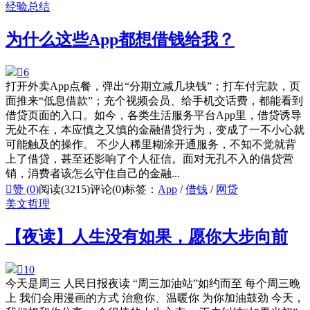
经验总结
为什么这些App都想借钱给我？

6
打开外卖App点餐，弹出“分期立减几块钱”；打车付完款，页
面推来“低息借款”；充个视频会员、给手机交话费，都能看到
借贷页面的入口。如今，各类生活服务平台App里，借贷诱导
无处不在，本应慎之又慎的金融借贷行为，变成了一不小心就
可能触及的操作。 不少人稀里糊涂开通服务，不知不觉就背
上了借贷，甚至还影响了个人征信。面对无孔不入的借贷营
销，消费者该怎么守住自己的金融...

赞 (
0
)
阅读(3215)
评论(0)
标签：
App
/
借钱
/
网贷
美文哲理
【夜读】人生没有如果，愿你大步向前

10
今天是周三 人民日报夜读 “周三加油站”如约而至 每个周三晚
上 我们会用漫画的方式 治愈你、温暖你 为你加油鼓劲 今天，