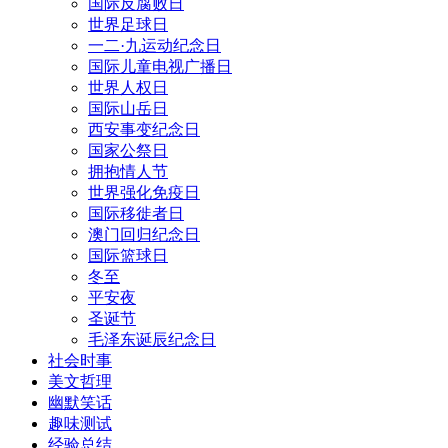
国际反腐败日
世界足球日
一二·九运动纪念日
国际儿童电视广播日
世界人权日
国际山岳日
西安事变纪念日
国家公祭日
拥抱情人节
世界强化免疫日
国际移徙者日
澳门回归纪念日
国际篮球日
冬至
平安夜
圣诞节
毛泽东诞辰纪念日
社会时事
美文哲理
幽默笑话
趣味测试
经验总结