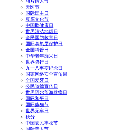
相片情人节
天医节
国际民主日
豆腐文化节
中国脑健康日
世界清洁地球日
全民国防教育日
国际臭氧层保护日
全国科普日
中华老年痴呆日
世界骑行日
九一八事变纪念日
国家网络安全宣传周
全国爱牙日
公民道德宣传日
世界阿尔茨海默病日
国际和平日
国际熊猫节
世界无车日
秋分
中国农民丰收节
国际聋人节