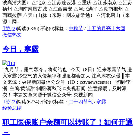
波高清大图↓ △北京 △江苏连云港 △重庆 △江苏南京 △江苏
扬州 △湖南凤凰古城 △江西吉安 △河北滦平 △湖南郴州 △
西藏拉萨 △天山山脉（来源：网友@常勉） △河北唐山（来
源：网...

赞 (
2
)
阅读(6336)
评论(0)
标签：
中秋节
/
十五的月亮十六圆
微信热文
今日，寒露

10
“九月节，露气寒冷，将凝结也” 今天（8日）迎来寒露节气 进
入寒露 冷空气的入侵频率和强度都会加大 注意添衣保暖 ▌本
文来源：央视新闻微信公众号（ID：cctvnewscenter） 监制/李
浙 主编/黄绪甜 制图/蒋秋飞 ©央视新闻 注意保暖，及时添
衣！ 本篇文章来源于微信公众号: 央视新闻

赞 (
2
)
阅读(6274)
评论(0)
标签：
二十四节气
/
寒露
经验总结
职工医保账户余额可以转账了！如何开通
→