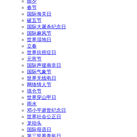
除夕
春节
国际海关日
破五节
国际大屠杀纪念日
国际麻风节
世界湿地日
立春
世界抗癌症日
元宵节
国际声援南非日
国际气象节
世界无线电日
网络情人节
填仓节
世界穿山甲日
雨水
邓小平逝世纪念日
世界社会公正日
龙抬头
国际母语日
第三世界青年日