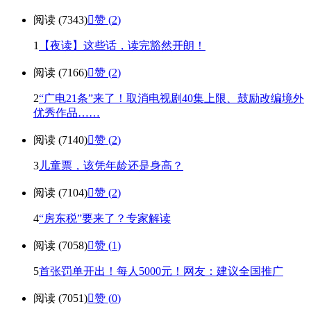
阅读 (7343)

赞 (
2
)
1
【夜读】这些话，读完豁然开朗！
阅读 (7166)

赞 (
2
)
2
“广电21条”来了！取消电视剧40集上限、鼓励改编境外
优秀作品……
阅读 (7140)

赞 (
2
)
3
儿童票，该凭年龄还是身高？
阅读 (7104)

赞 (
2
)
4
“房东税”要来了？专家解读
阅读 (7058)

赞 (
1
)
5
首张罚单开出！每人5000元！网友：建议全国推广
阅读 (7051)

赞 (
0
)