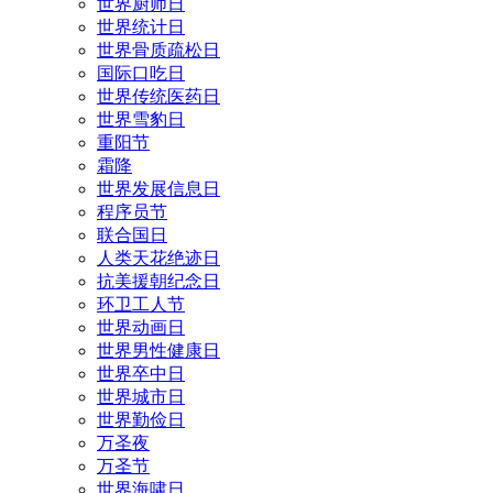
世界厨师日
世界统计日
世界骨质疏松日
国际口吃日
世界传统医药日
世界雪豹日
重阳节
霜降
世界发展信息日
程序员节
联合国日
人类天花绝迹日
抗美援朝纪念日
环卫工人节
世界动画日
世界男性健康日
世界卒中日
世界城市日
世界勤俭日
万圣夜
万圣节
世界海啸日