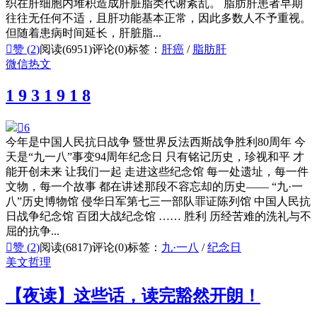
织在肝细胞内堆积造成肝脏脂类代谢紊乱。 脂肪肝患者早期
往往无任何不适，且肝功能基本正常，因此多数人不予重视。
但随着患病时间延长，肝脏脂...

赞 (
2
)
阅读(6951)
评论(0)
标签：
肝癌
/
脂肪肝
微信热文
1 9 3 1 9 1 8

6
今年是中国人民抗日战争 暨世界反法西斯战争胜利80周年 今
天是“九一八”事变94周年纪念日 只有铭记历史，珍视和平 才
能开创未来 让我们一起 走进这些纪念馆 每一处遗址，每一件
文物，每一个故事 都在讲述那段不容忘却的历史—— “九·一
八”历史博物馆 侵华日军第七三一部队罪证陈列馆 中国人民抗
日战争纪念馆 百团大战纪念馆 …… 胜利 历经苦难的洗礼与不
屈的抗争...

赞 (
2
)
阅读(6817)
评论(0)
标签：
九·一八
/
纪念日
美文哲理
【夜读】这些话，读完豁然开朗！