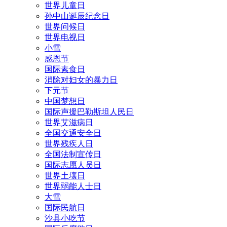
世界儿童日
孙中山诞辰纪念日
世界问候日
世界电视日
小雪
感恩节
国际素食日
消除对妇女的暴力日
下元节
中国梦想日
国际声援巴勒斯坦人民日
世界艾滋病日
全国交通安全日
世界残疾人日
全国法制宣传日
国际志愿人员日
世界土壤日
世界弱能人士日
大雪
国际民航日
沙县小吃节