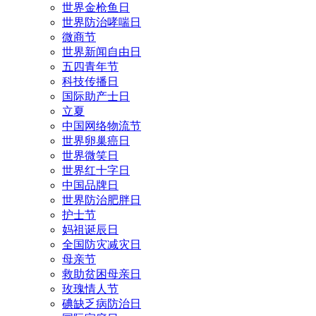
世界金枪鱼日
世界防治哮喘日
微商节
世界新闻自由日
五四青年节
科技传播日
国际助产士日
立夏
中国网络物流节
世界卵巢癌日
世界微笑日
世界红十字日
中国品牌日
世界防治肥胖日
护士节
妈祖诞辰日
全国防灾减灾日
母亲节
救助贫困母亲日
玫瑰情人节
碘缺乏病防治日