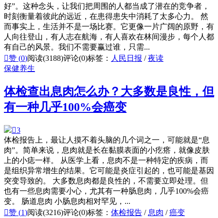
好”。这种念头，让我们把周围的人都当成了潜在的竞争者，
时刻衡量着彼此的远近，在患得患失中消耗了太多心力。 然
而事实上，生活并不是一场比赛。它更像一片广阔的原野，有
人向往登山，有人志在航海，有人喜欢在林间漫步，每个人都
有自己的风景。我们不需要赢过谁，只需...

赞 (
0
)
阅读(3188)
评论(0)
标签：
人民日报
/
夜读
保健养生
体检查出息肉怎么办？大多数是良性，但
有一种几乎100%会癌变

3
体检报告上，最让人摸不着头脑的几个词之一，可能就是“息
肉”。简单来说，息肉就是长在黏膜表面的小疙瘩，就像皮肤
上的小痣一样。 从医学上看，息肉不是一种特定的疾病，而
是组织异常增生的结果。它可能是炎症引起的，也可能是基因
突变导致的。 大多数息肉都是良性的，不需要立即处理。但
也有一些息肉需要小心，尤其有一种肠息肉，几乎100%会癌
变。 肠道息肉 小肠息肉相对罕见，...

赞 (
1
)
阅读(3216)
评论(0)
标签：
体检报告
/
息肉
/
癌变