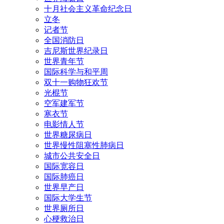
十月社会主义革命纪念日
立冬
记者节
全国消防日
吉尼斯世界纪录日
世界青年节
国际科学与和平周
双十一购物狂欢节
光棍节
空军建军节
寒衣节
电影情人节
世界糖尿病日
世界慢性阻塞性肺病日
城市公共安全日
国际宽容日
国际肺癌日
世界早产日
国际大学生节
世界厕所日
心梗救治日