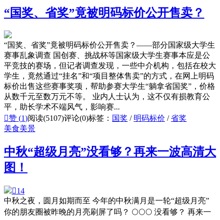
“国奖、省奖”竟被明码标价公开售卖？
“国奖、省奖”竟被明码标价公开售卖？——部分国家级大学生
赛事乱象调查 国创赛、挑战杯等国家级大学生赛事本应是公
平竞技的赛场，但记者调查发现，一些中介机构，包括在校大
学生，竟然通过“挂名”和“项目整体售卖”的方式，在网上明码
标价出售这些赛事奖项，帮助参赛大学生“躺拿省国奖”，价格
从数千元至数万元不等。 业内人士认为，这不仅有损教育公
平，助长学术不端风气，影响赛...

赞 (
1
)
阅读(5107)
评论(0)
标签：
国奖
/
明码标价
/
省奖
美食美景
中秋“超级月亮”没看够？再来一波高清大
图！

14
中秋之夜，圆月如期而至 今年的中秋满月是一轮“超级月亮”
你的朋友圈被昨晚的月亮刷屏了吗？ 🌕🌕🌕 没看够？ 再来一