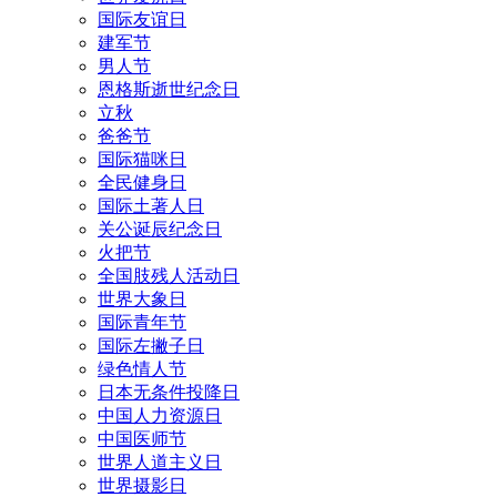
国际友谊日
建军节
男人节
恩格斯逝世纪念日
立秋
爸爸节
国际猫咪日
全民健身日
国际土著人日
关公诞辰纪念日
火把节
全国肢残人活动日
世界大象日
国际青年节
国际左撇子日
绿色情人节
日本无条件投降日
中国人力资源日
中国医师节
世界人道主义日
世界摄影日